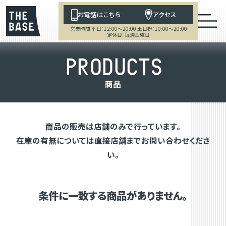
お電話はこちら
アクセス
営業時間 平日：12:00～20:00 土日祝：10:00～20:00
定休日：毎週金曜日
P
R
O
D
U
C
T
S
商
品
商品の販売は店舗のみで行っています。
在庫の有無については直接店舗までお問い合わせくださ
い。
条件に一致する商品がありません。