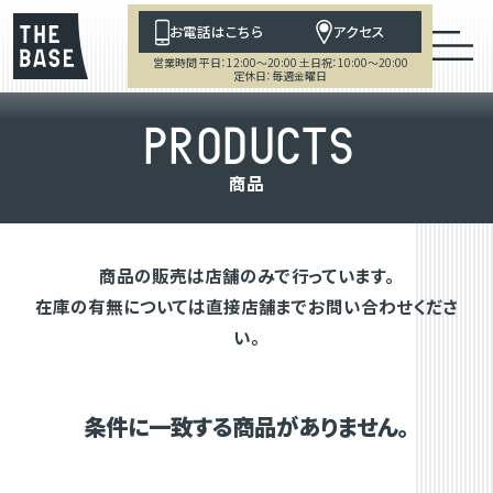
お電話はこちら
アクセス
営業時間 平日：12:00～20:00 土日祝：10:00～20:00
定休日：毎週金曜日
P
R
O
D
U
C
T
S
商
品
商品の販売は店舗のみで行っています。
在庫の有無については直接店舗までお問い合わせくださ
い。
条件に一致する商品がありません。