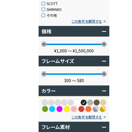
SCOTT
SHIMANO
その他
この条件を解除する
価格
ー
¥1,000
〜
¥1,500,000
フレームサイズ
ー
300
〜
580
カラー
ー
この条件を解除する
フレーム素材
ー