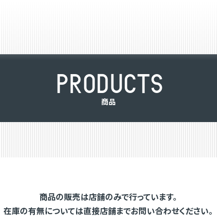
P
R
O
D
U
C
T
S
商
品
商品の販売は店舗のみで行っています。
在庫の有無については直接店舗までお問い合わせください。