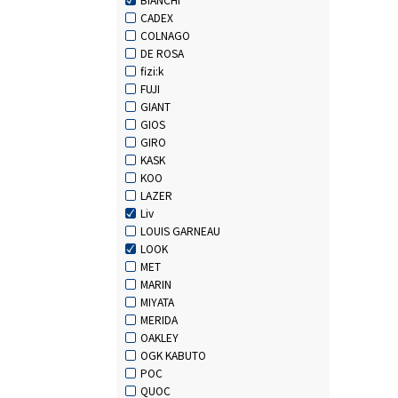
CADEX
COLNAGO
DE ROSA
fizi:k
FUJI
GIANT
GIOS
GIRO
KASK
KOO
LAZER
Liv
LOUIS GARNEAU
LOOK
MET
MARIN
MIYATA
MERIDA
OAKLEY
OGK KABUTO
POC
QUOC