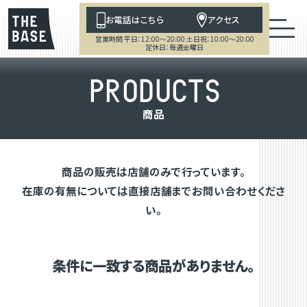
お電話はこちら
アクセス
営業時間 平日：12:00～20:00 土日祝：10:00～20:00
定休日：毎週金曜日
P
R
O
D
U
C
T
S
商
品
商品の販売は店舗のみで行っています。
在庫の有無については直接店舗までお問い合わせくださ
い。
条件に一致する商品がありません。