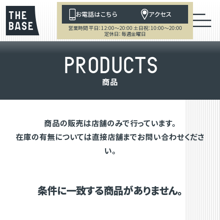
お電話はこちら
アクセス
営業時間 平日：12:00～20:00 土日祝：10:00～20:00
定休日：毎週金曜日
P
R
O
D
U
C
T
S
商
品
商品の販売は店舗のみで行っています。
在庫の有無については直接店舗までお問い合わせくださ
い。
条件に一致する商品がありません。