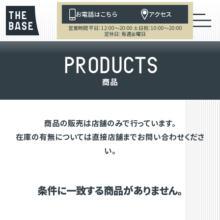
お電話はこちら
アクセス
営業時間 平日：12:00～20:00 土日祝：10:00～20:00
定休日：毎週金曜日
P
R
O
D
U
C
T
S
商
品
商品の販売は店舗のみで行っています。
在庫の有無については直接店舗までお問い合わせくださ
い。
条件に一致する商品がありません。