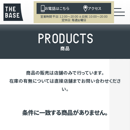
お電話はこちら
アクセス
営業時間 平日：12:00～20:00 土日祝：10:00～20:00
定休日：毎週金曜日
P
R
O
D
U
C
T
S
商
品
商品の販売は店舗のみで行っています。
在庫の有無については直接店舗までお問い合わせくださ
い。
条件に一致する商品がありません。