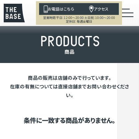
お電話はこちら
アクセス
営業時間 平日：12:00～20:00 土日祝：10:00～20:00
定休日：毎週金曜日
P
R
O
D
U
C
T
S
商
品
商品の販売は店舗のみで行っています。
在庫の有無については直接店舗までお問い合わせくださ
い。
条件に一致する商品がありません。