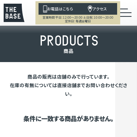
お電話はこちら
アクセス
営業時間 平日：12:00～20:00 土日祝：10:00～20:00
定休日：毎週金曜日
P
R
O
D
U
C
T
S
商
品
商品の販売は店舗のみで行っています。
在庫の有無については直接店舗までお問い合わせくださ
い。
条件に一致する商品がありません。