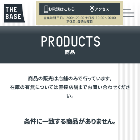
お電話はこちら
アクセス
営業時間 平日：12:00～20:00 土日祝：10:00～20:00
定休日：毎週金曜日
P
R
O
D
U
C
T
S
商
品
商品の販売は店舗のみで行っています。
在庫の有無については直接店舗までお問い合わせくださ
い。
条件に一致する商品がありません。