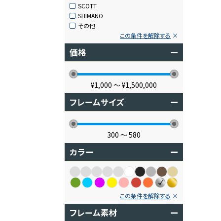
SCOTT
SHIMANO
その他
この条件を解除する
価格
ー
¥1,000
〜
¥1,500,000
フレームサイズ
ー
300
〜
580
カラー
ー
この条件を解除する
フレーム素材
ー