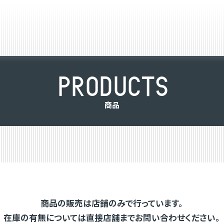
P
R
O
D
U
C
T
S
商
品
商品の販売は店舗のみで行っています。
在庫の有無については直接店舗までお問い合わせください。