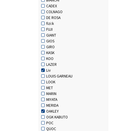
CADEX
COLNAGO
DE ROSA
fizi:k
FUJI
GIANT
GIOS
GIRO
KASK
KOO
LAZER
Liv
LOUIS GARNEAU
LOOK
MET
MARIN
MIYATA
MERIDA
OAKLEY
OGK KABUTO
POC
QUOC