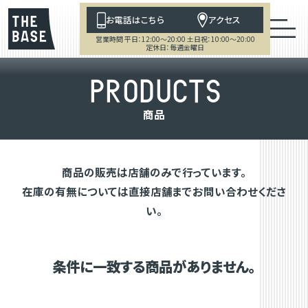
お電話はこちら
アクセス
営業時間 平日：12:00～20:00 土日祝：10:00～20:00
定休日：毎週金曜日
P
R
O
D
U
C
T
S
商
品
商品の販売は店舗のみで行っています。
在庫の有無については直接店舗までお問い合わせくださ
い。
条件に一致する商品がありません。