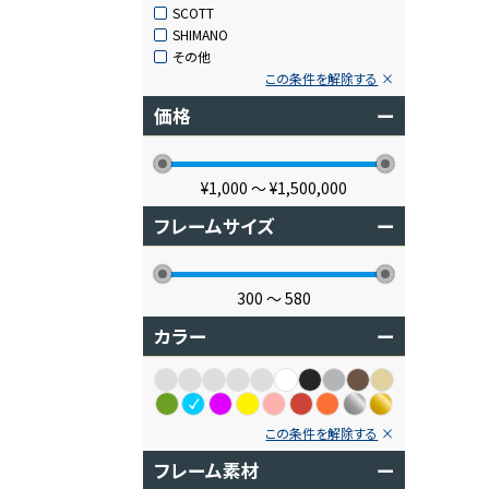
SCOTT
SHIMANO
その他
この条件を解除する
価格
ー
¥1,000
〜
¥1,500,000
フレームサイズ
ー
300
〜
580
カラー
ー
この条件を解除する
フレーム素材
ー