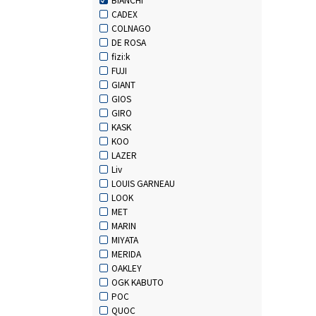
CADEX
COLNAGO
DE ROSA
fizi:k
FUJI
GIANT
GIOS
GIRO
KASK
KOO
LAZER
Liv
LOUIS GARNEAU
LOOK
MET
MARIN
MIYATA
MERIDA
OAKLEY
OGK KABUTO
POC
QUOC