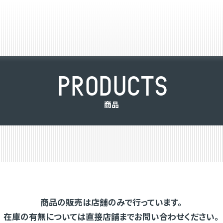
P
R
O
D
U
C
T
S
商
品
商品の販売は店舗のみで行っています。
在庫の有無については直接店舗までお問い合わせください。