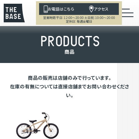
お電話はこちら
アクセス
営業時間 平日：12:00～20:00 土日祝：10:00～20:00
定休日：毎週金曜日
P
R
O
D
U
C
T
S
商
品
商品の販売は店舗のみで行っています。
在庫の有無については直接店舗までお問い合わせくださ
い。