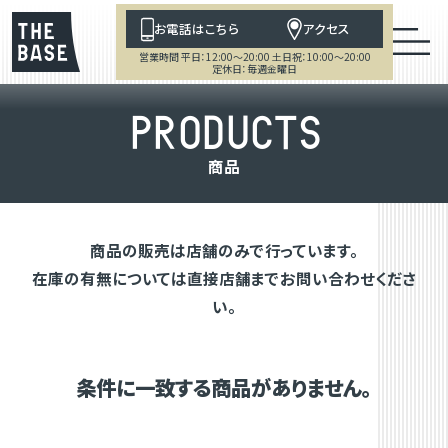
お電話はこちら
アクセス
営業時間 平日：12:00～20:00 土日祝：10:00～20:00
定休日：毎週金曜日
P
R
O
D
U
C
T
S
商
品
商品の販売は店舗のみで行っています。
在庫の有無については直接店舗までお問い合わせくださ
い。
条件に一致する商品がありません。