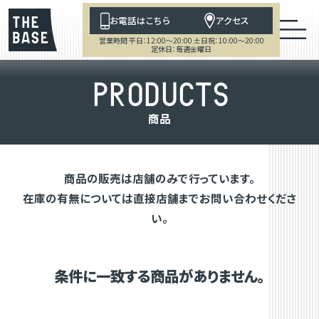
お電話はこちら
アクセス
営業時間 平日：12:00～20:00 土日祝：10:00～20:00
定休日：毎週金曜日
P
R
O
D
U
C
T
S
商
品
商品の販売は店舗のみで行っています。
在庫の有無については直接店舗までお問い合わせくださ
い。
条件に一致する商品がありません。