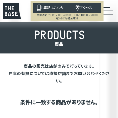
お電話はこちら
アクセス
営業時間 平日：12:00～20:00 土日祝：10:00～20:00
定休日：毎週金曜日
P
R
O
D
U
C
T
S
商
品
商品の販売は店舗のみで行っています。
在庫の有無については直接店舗までお問い合わせくださ
い。
条件に一致する商品がありません。