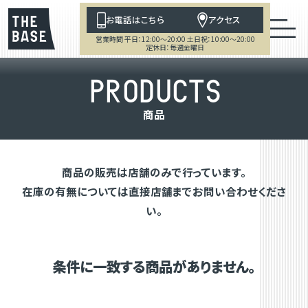
お電話はこちら
アクセス
営業時間 平日：12:00～20:00 土日祝：10:00～20:00
定休日：毎週金曜日
P
R
O
D
U
C
T
S
商
品
商品の販売は店舗のみで行っています。
在庫の有無については直接店舗までお問い合わせくださ
い。
条件に一致する商品がありません。