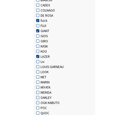
CADEX
COLNAGO
DE ROSA
fizi:k
FUJI
GIANT
GIOS
GIRO
KASK
KOO
LAZER
Liv
LOUIS GARNEAU
LOOK
MET
MARIN
MIYATA
MERIDA
OAKLEY
OGK KABUTO
POC
QUOC