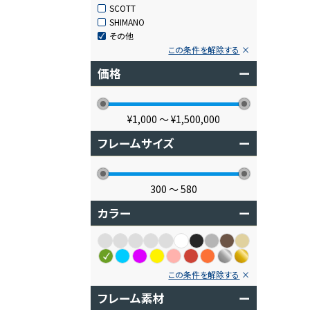
SCOTT
SHIMANO
その他
この条件を解除する
価格
ー
¥1,000
〜
¥1,500,000
フレームサイズ
ー
300
〜
580
カラー
ー
この条件を解除する
フレーム素材
ー