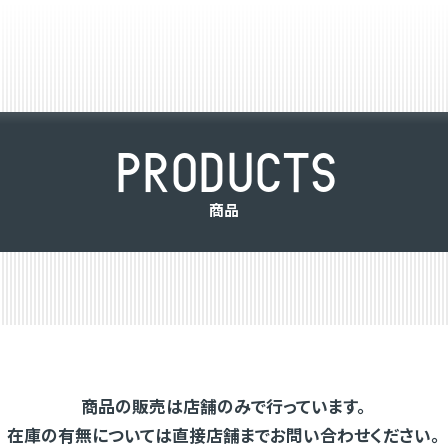
P
R
O
D
U
C
T
S
商
品
商品の販売は店舗のみで行っています。
在庫の有無については直接店舗までお問い合わせください。