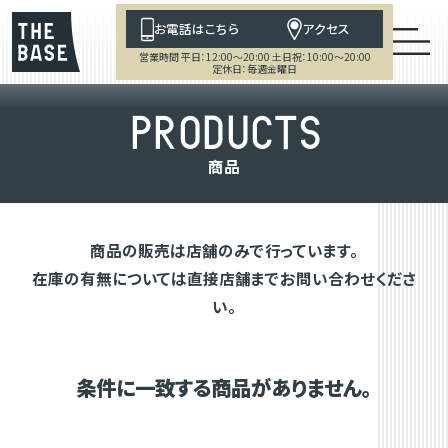
お電話はこちら
アクセス
営業時間 平日：12:00～20:00 土日祝：10:00～20:00
定休日：毎週金曜日
P
R
O
D
U
C
T
S
商
品
商品の販売は店舗のみで行っています。
在庫の有無については直接店舗までお問い合わせくださ
い。
条件に一致する商品がありません。