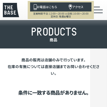
お電話はこちら
アクセス
営業時間 平日：12:00～20:00 土日祝：10:00～20:00
定休日：毎週金曜日
P
R
O
D
U
C
T
S
商
品
商品の販売は店舗のみで行っています。
在庫の有無については直接店舗までお問い合わせくださ
い。
条件に一致する商品がありません。