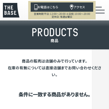
お電話はこちら
アクセス
営業時間 平日：12:00～20:00 土日祝：10:00～20:00
定休日：毎週金曜日
P
R
O
D
U
C
T
S
商
品
商品の販売は店舗のみで行っています。
在庫の有無については直接店舗までお問い合わせくださ
い。
条件に一致する商品がありません。