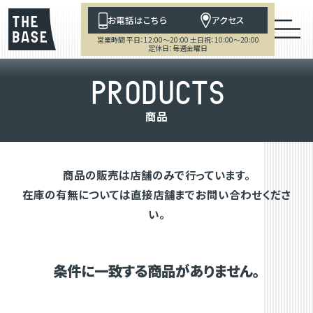
お電話はこちら
アクセス
営業時間 平日：12:00～20:00 土日祝：10:00～20:00
定休日：毎週金曜日
P
R
O
D
U
C
T
S
商
品
商品の販売は店舗のみで行っています。
在庫の有無については直接店舗までお問い合わせくださ
い。
条件に一致する商品がありません。