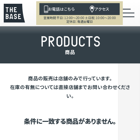
お電話はこちら
アクセス
営業時間 平日：12:00～20:00 土日祝：10:00～20:00
定休日：毎週金曜日
P
R
O
D
U
C
T
S
商
品
商品の販売は店舗のみで行っています。
在庫の有無については直接店舗までお問い合わせくださ
い。
条件に一致する商品がありません。