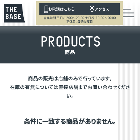
お電話はこちら
アクセス
営業時間 平日：12:00～20:00 土日祝：10:00～20:00
定休日：毎週金曜日
P
R
O
D
U
C
T
S
商
品
商品の販売は店舗のみで行っています。
在庫の有無については直接店舗までお問い合わせくださ
い。
条件に一致する商品がありません。