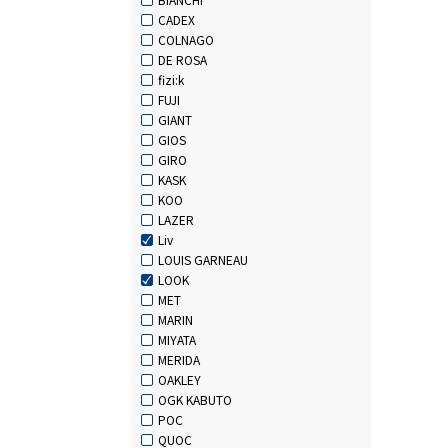
CADEX
COLNAGO
DE ROSA
fizi:k
FUJI
GIANT
GIOS
GIRO
KASK
KOO
LAZER
Liv
LOUIS GARNEAU
LOOK
MET
MARIN
MIYATA
MERIDA
OAKLEY
OGK KABUTO
POC
QUOC