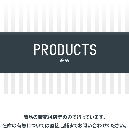
P
R
O
D
U
C
T
S
商
品
商品の販売は店舗のみで行っています。
在庫の有無については直接店舗までお問い合わせください。