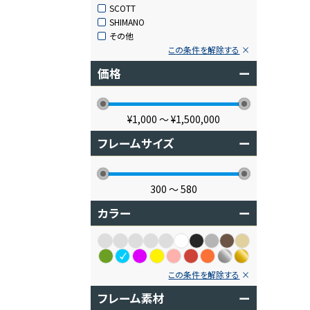
SCOTT
SHIMANO
その他
この条件を解除する
価格
ー
¥1,000
〜
¥1,500,000
フレームサイズ
ー
300
〜
580
カラー
ー
この条件を解除する
フレーム素材
ー