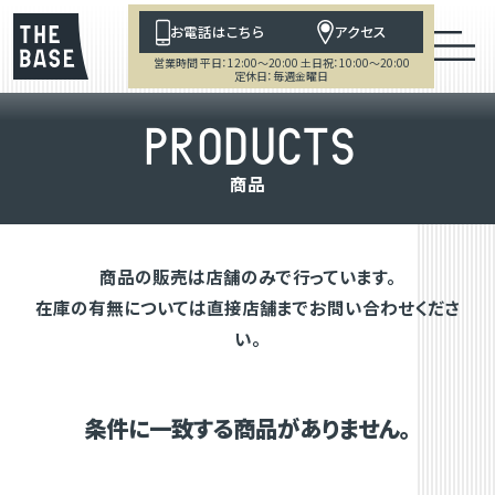
お電話はこちら
アクセス
営業時間 平日：12:00～20:00 土日祝：10:00～20:00
定休日：毎週金曜日
P
R
O
D
U
C
T
S
商
品
商品の販売は店舗のみで行っています。
在庫の有無については直接店舗までお問い合わせくださ
い。
条件に一致する商品がありません。