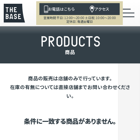
お電話はこちら
アクセス
営業時間 平日：12:00～20:00 土日祝：10:00～20:00
定休日：毎週金曜日
P
R
O
D
U
C
T
S
商
品
商品の販売は店舗のみで行っています。
在庫の有無については直接店舗までお問い合わせくださ
い。
条件に一致する商品がありません。