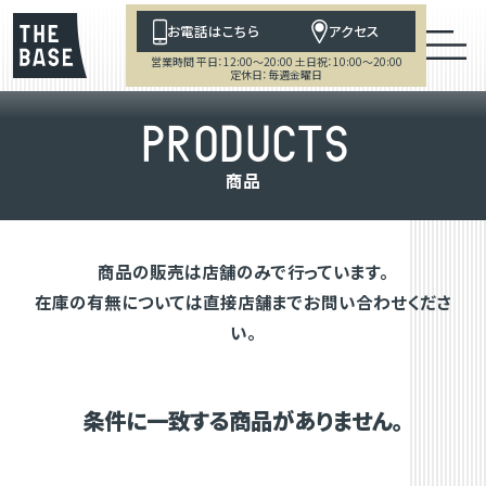
お電話はこちら
アクセス
営業時間 平日：12:00～20:00 土日祝：10:00～20:00
定休日：毎週金曜日
P
R
O
D
U
C
T
S
商
品
商品の販売は店舗のみで行っています。
在庫の有無については直接店舗までお問い合わせくださ
い。
条件に一致する商品がありません。