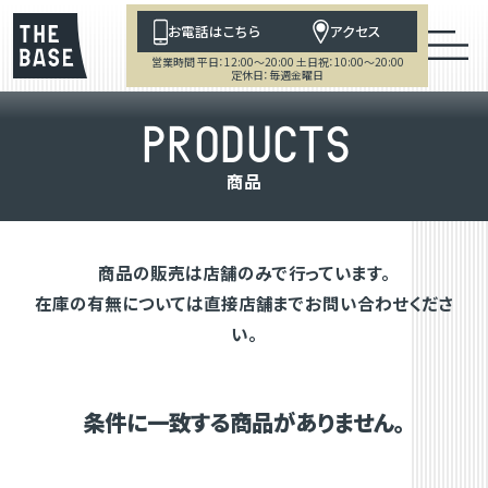
お電話はこちら
アクセス
営業時間 平日：12:00～20:00 土日祝：10:00～20:00
定休日：毎週金曜日
P
R
O
D
U
C
T
S
商
品
商品の販売は店舗のみで行っています。
在庫の有無については直接店舗までお問い合わせくださ
い。
条件に一致する商品がありません。