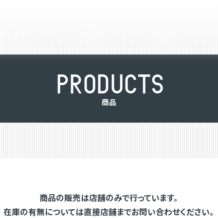
P
R
O
D
U
C
T
S
商
品
商品の販売は店舗のみで行っています。
在庫の有無については直接店舗までお問い合わせください。