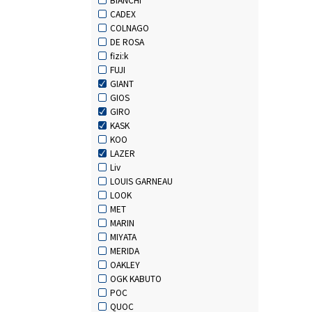
CADEX
COLNAGO
DE ROSA
fizi:k
FUJI
GIANT
GIOS
GIRO
KASK
KOO
LAZER
Liv
LOUIS GARNEAU
LOOK
MET
MARIN
MIYATA
MERIDA
OAKLEY
OGK KABUTO
POC
QUOC