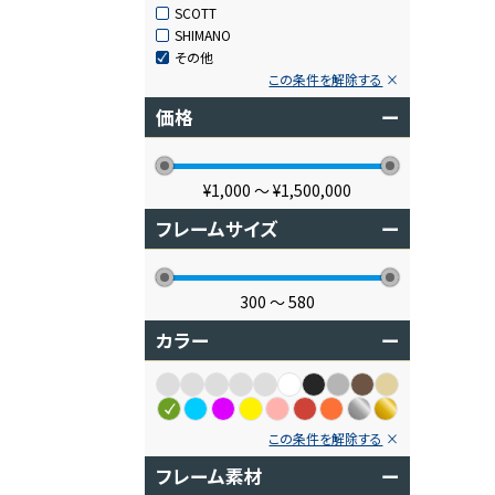
SCOTT
SHIMANO
その他
この条件を解除する
価格
ー
¥1,000
〜
¥1,500,000
フレームサイズ
ー
300
〜
580
カラー
ー
この条件を解除する
フレーム素材
ー