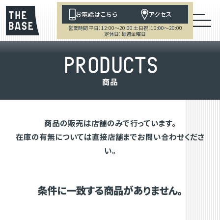
お電話はこちら
アクセス
営業時間 平日：12:00～20:00 土日祝：10:00～20:00
定休日：毎週金曜日
P
R
O
D
U
C
T
S
商
品
商品の販売は店舗のみで行っています。
在庫の有無については直接店舗までお問い合わせくださ
い。
条件に一致する商品がありません。