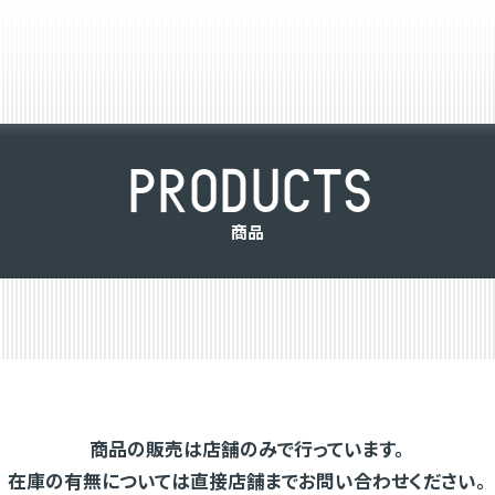
P
R
O
D
U
C
T
S
商
品
商品の販売は店舗のみで行っています。
在庫の有無については直接店舗までお問い合わせください。