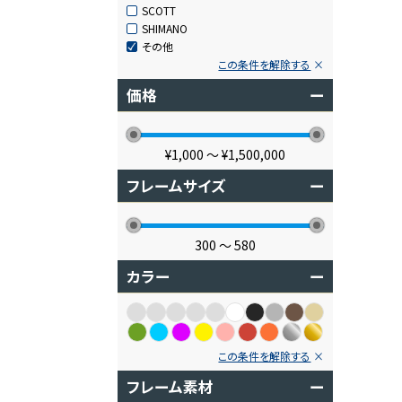
SCOTT
SHIMANO
その他
この条件を解除する
価格
ー
¥1,000
〜
¥1,500,000
フレームサイズ
ー
300
〜
580
カラー
ー
この条件を解除する
フレーム素材
ー