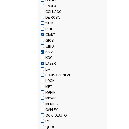
CADEX
COLNAGO
DE ROSA
fizi:k
FUJI
GIANT
GIOS
GIRO
KASK
KOO
LAZER
Liv
LOUIS GARNEAU
LOOK
MET
MARIN
MIYATA
MERIDA
OAKLEY
OGK KABUTO
POC
QUOC