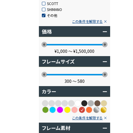
SCOTT
SHIMANO
その他
この条件を解除する
価格
ー
¥1,000
〜
¥1,500,000
フレームサイズ
ー
300
〜
580
カラー
ー
この条件を解除する
フレーム素材
ー