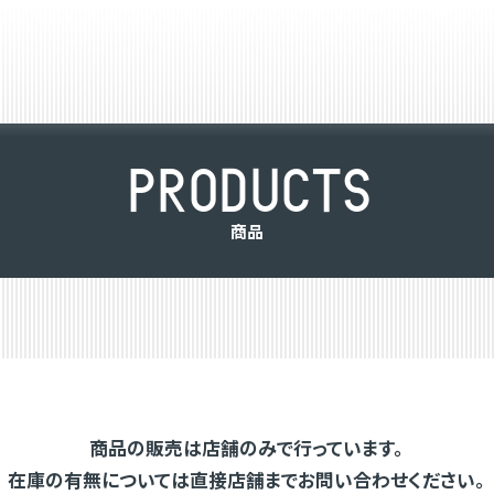
P
R
O
D
U
C
T
S
商
品
商品の販売は店舗のみで行っています。
在庫の有無については直接店舗までお問い合わせください。