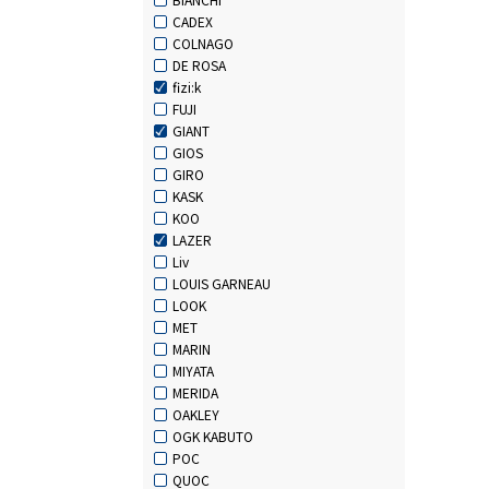
CADEX
COLNAGO
DE ROSA
fizi:k
FUJI
GIANT
GIOS
GIRO
KASK
KOO
LAZER
Liv
LOUIS GARNEAU
LOOK
MET
MARIN
MIYATA
MERIDA
OAKLEY
OGK KABUTO
POC
QUOC