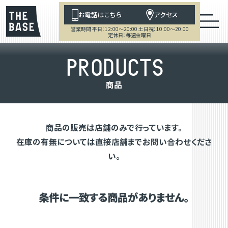
お電話はこちら
アクセス
営業時間 平日：12:00～20:00 土日祝：10:00～20:00
定休日：毎週金曜日
P
R
O
D
U
C
T
S
商
品
商品の販売は店舗のみで行っています。
在庫の有無については直接店舗までお問い合わせくださ
い。
条件に一致する商品がありません。