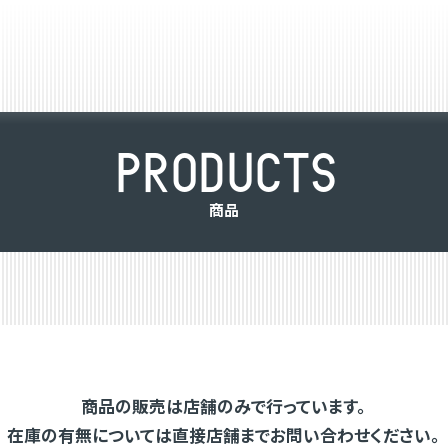
P
R
O
D
U
C
T
S
商
品
商品の販売は店舗のみで行っています。
在庫の有無については直接店舗までお問い合わせください。