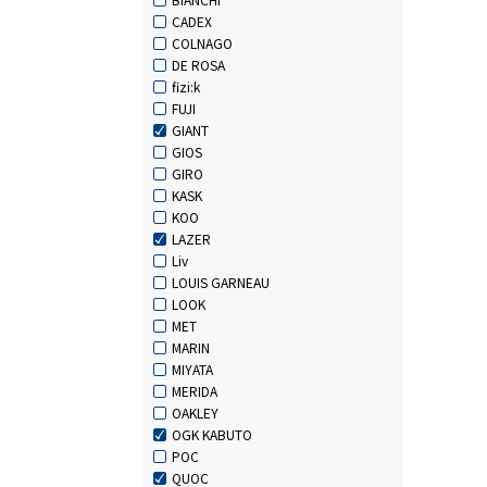
CADEX
COLNAGO
DE ROSA
fizi:k
FUJI
GIANT
GIOS
GIRO
KASK
KOO
LAZER
Liv
LOUIS GARNEAU
LOOK
MET
MARIN
MIYATA
MERIDA
OAKLEY
OGK KABUTO
POC
QUOC