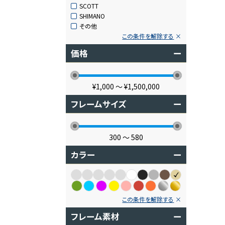
SCOTT
SHIMANO
その他
この条件を解除する
価格
ー
¥1,000
〜
¥1,500,000
フレームサイズ
ー
300
〜
580
カラー
ー
この条件を解除する
フレーム素材
ー