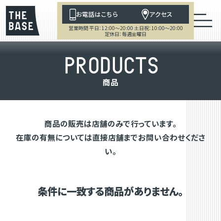
お電話はこちら
アクセス
営業時間 平日：12:00～20:00 土日祝：10:00～20:00
定休日：毎週金曜日
P
R
O
D
U
C
T
S
商
品
商品の販売は店舗のみで行っています。
在庫の有無については直接店舗までお問い合わせくださ
い。
条件に一致する商品がありません。