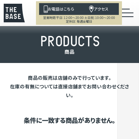
お電話はこちら
アクセス
営業時間 平日：12:00～20:00 土日祝：10:00～20:00
定休日：毎週金曜日
P
R
O
D
U
C
T
S
商
品
商品の販売は店舗のみで行っています。
在庫の有無については直接店舗までお問い合わせくださ
い。
条件に一致する商品がありません。