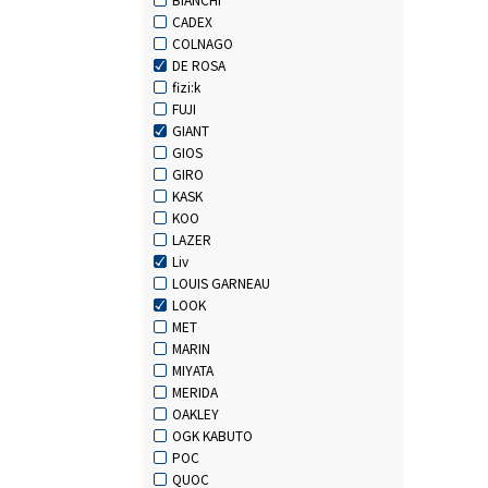
CADEX
COLNAGO
DE ROSA
fizi:k
FUJI
GIANT
GIOS
GIRO
KASK
KOO
LAZER
Liv
LOUIS GARNEAU
LOOK
MET
MARIN
MIYATA
MERIDA
OAKLEY
OGK KABUTO
POC
QUOC