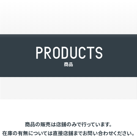
P
R
O
D
U
C
T
S
商
品
商品の販売は店舗のみで行っています。
在庫の有無については直接店舗までお問い合わせください。