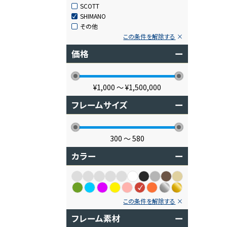
SCOTT
SHIMANO
その他
この条件を解除する
価格
ー
¥1,000
〜
¥1,500,000
フレームサイズ
ー
300
〜
580
カラー
ー
この条件を解除する
フレーム素材
ー