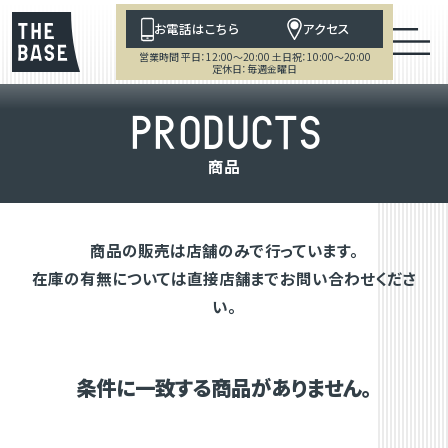
お電話はこちら
アクセス
営業時間 平日：12:00～20:00 土日祝：10:00～20:00
定休日：毎週金曜日
P
R
O
D
U
C
T
S
商
品
商品の販売は店舗のみで行っています。
在庫の有無については直接店舗までお問い合わせくださ
い。
条件に一致する商品がありません。