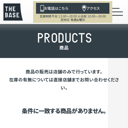
お電話はこちら
アクセス
営業時間 平日：12:00～20:00 土日祝：10:00～20:00
定休日：毎週金曜日
P
R
O
D
U
C
T
S
商
品
商品の販売は店舗のみで行っています。
在庫の有無については直接店舗までお問い合わせくださ
い。
条件に一致する商品がありません。