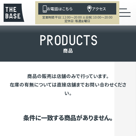
お電話はこちら
アクセス
営業時間 平日：12:00～20:00 土日祝：10:00～20:00
定休日：毎週金曜日
P
R
O
D
U
C
T
S
商
品
商品の販売は店舗のみで行っています。
在庫の有無については直接店舗までお問い合わせくださ
い。
条件に一致する商品がありません。