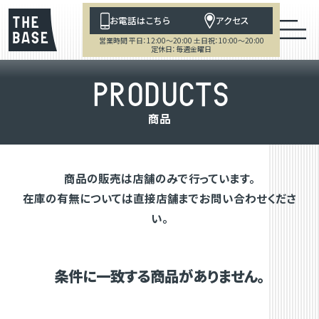
お電話はこちら
アクセス
営業時間 平日：12:00～20:00 土日祝：10:00～20:00
定休日：毎週金曜日
P
R
O
D
U
C
T
S
商
品
商品の販売は店舗のみで行っています。
在庫の有無については直接店舗までお問い合わせくださ
い。
条件に一致する商品がありません。