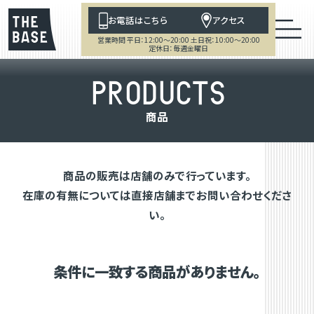
お電話はこちら
アクセス
営業時間 平日：12:00～20:00 土日祝：10:00～20:00
定休日：毎週金曜日
P
R
O
D
U
C
T
S
商
品
商品の販売は店舗のみで行っています。
在庫の有無については直接店舗までお問い合わせくださ
い。
条件に一致する商品がありません。