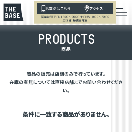
お電話はこちら
アクセス
営業時間 平日：12:00～20:00 土日祝：10:00～20:00
定休日：毎週金曜日
P
R
O
D
U
C
T
S
商
品
商品の販売は店舗のみで行っています。
在庫の有無については直接店舗までお問い合わせくださ
い。
条件に一致する商品がありません。