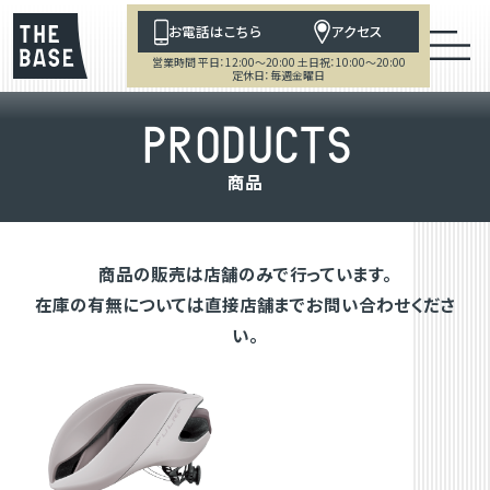
お電話はこちら
アクセス
営業時間 平日：12:00～20:00 土日祝：10:00～20:00
定休日：毎週金曜日
P
R
O
D
U
C
T
S
商
品
商品の販売は店舗のみで行っています。
在庫の有無については直接店舗までお問い合わせくださ
い。