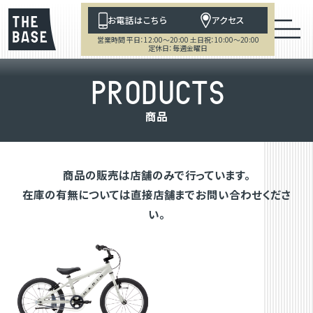
お電話はこちら
アクセス
営業時間 平日：12:00～20:00 土日祝：10:00～20:00
定休日：毎週金曜日
P
R
O
D
U
C
T
S
商
品
商品の販売は店舗のみで行っています。
在庫の有無については直接店舗までお問い合わせくださ
い。