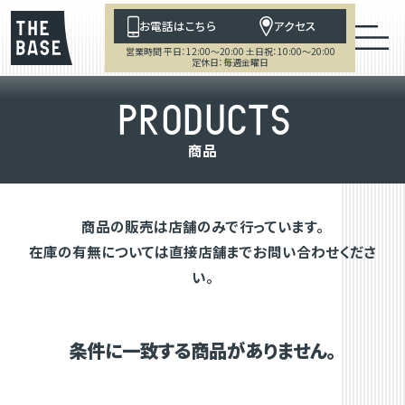
お電話はこちら
アクセス
営業時間 平日：12:00～20:00 土日祝：10:00～20:00
定休日：毎週金曜日
P
R
O
D
U
C
T
S
商
品
商品の販売は店舗のみで行っています。
在庫の有無については直接店舗までお問い合わせくださ
い。
条件に一致する商品がありません。