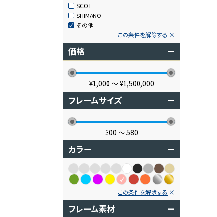
SCOTT
SHIMANO
その他
この条件を解除する
価格
ー
¥1,000
〜
¥1,500,000
フレームサイズ
ー
300
〜
580
カラー
ー
この条件を解除する
フレーム素材
ー