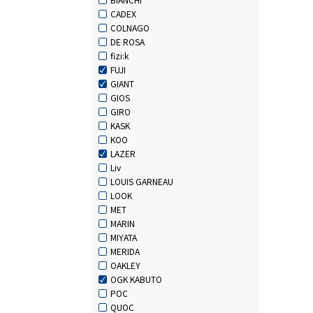
CADEX
COLNAGO
DE ROSA
fizi:k
FUJI
GIANT
GIOS
GIRO
KASK
KOO
LAZER
Liv
LOUIS GARNEAU
LOOK
MET
MARIN
MIYATA
MERIDA
OAKLEY
OGK KABUTO
POC
QUOC