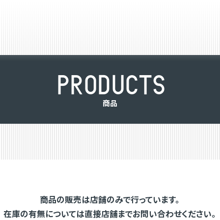
P
R
O
D
U
C
T
S
商
品
商品の販売は店舗のみで行っています。
在庫の有無については直接店舗までお問い合わせください。