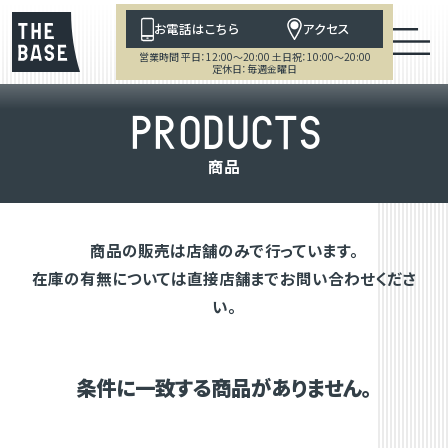
お電話はこちら
アクセス
営業時間 平日：12:00～20:00 土日祝：10:00～20:00
定休日：毎週金曜日
P
R
O
D
U
C
T
S
商
品
商品の販売は店舗のみで行っています。
在庫の有無については直接店舗までお問い合わせくださ
い。
条件に一致する商品がありません。